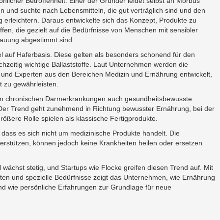
önlicher Betroffenheit: Einer der Gründer leidet selbst an Morbus
n und suchte nach Lebensmitteln, die gut verträglich sind und den
ag erleichtern. Daraus entwickelte sich das Konzept, Produkte zu
ffen, die gezielt auf die Bedürfnisse von Menschen mit sensibler
auung abgestimmt sind.
el auf Haferbasis. Diese gelten als besonders schonend für den
hzeitig wichtige Ballaststoffe. Laut Unternehmen werden die
und Experten aus den Bereichen Medizin und Ernährung entwickelt,
t zu gewährleisten.
von chronischen Darmerkrankungen auch gesundheitsbewusste
r Trend geht zunehmend in Richtung bewusster Ernährung, bei der
 größere Rolle spielen als klassische Fertigprodukte.
 dass es sich nicht um medizinische Produkte handelt. Die
terstützen, können jedoch keine Krankheiten heilen oder ersetzen
 wächst stetig, und Startups wie Flocke greifen diesen Trend auf. Mit
ten und spezielle Bedürfnisse zeigt das Unternehmen, wie Ernährung
nd wie persönliche Erfahrungen zur Grundlage für neue