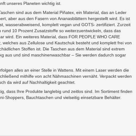
nft unseres Planeten wichtig ist.
Taschen sind aus dem Material Piñatex, ein Material, das an Leder
nert, aber aus den Fasern von Ananasblättern hergestellt wird. Es ist
st, wasserabweisend, komplett vegan und GOTS- zertifiziert. Zurzeit
en rund 10 Prozent Zusatzstoffe so weiterzuentwickeln, dass das
ar wird. Ein weiteres Material, dass
FOR PEOPLE WHO CARE
, welches aus Zellulose und Kautschuk besteht und komplett frei von
 schädlichen Stoffen ist. Die Taschen aus dem Material sind extrem
80 kg aus und sind maschinenwaschbar – Sie werden dadurch sogar
rfolgen alles an einer Stelle in Wattens. Mit einem Laser werden die
nschließend mithilfe von acht Nähmaschinen vernäht. Verpackt werden
ch da wird auf Nachhaltigkeit geachtet.
tig, dass Ihre Produkte langlebig und zeitlos sind. Im Sortiment finden
i-Shoppers, Bauchtaschen und vielseitig einsetzbare Behälter.