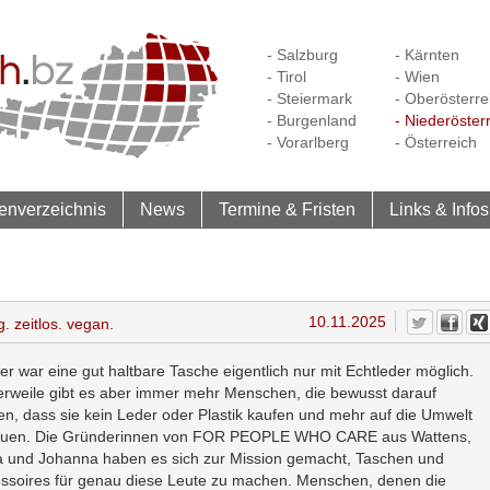
- Salzburg
- Kärnten
- Tirol
- Wien
- Steiermark
- Oberösterre
- Burgenland
- Niederöster
- Vorarlberg
- Österreich
enverzeichnis
News
Termine & Fristen
Links & Infos
10.11.2025
zeitlos. vegan.
er war eine gut haltbare Tasche eigentlich nur mit Echtleder möglich.
lerweile gibt es aber immer mehr Menschen, die bewusst darauf
en, dass sie kein Leder oder Plastik kaufen und mehr auf die Umwelt
uen. Die Gründerinnen von
FOR PEOPLE WHO CARE
aus Wattens,
 und Johanna haben es sich zur Mission gemacht, Taschen und
ssoires für genau diese Leute zu machen. Menschen, denen die