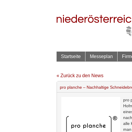
Startseite
Messeplan
Firm
« Zurück zu den News
pro planche – Nachhaltige Schneidebret
pro 
Hofm
eine
nach
alle
man 