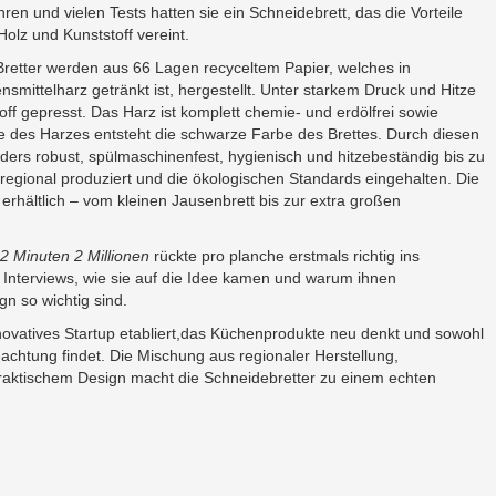
hren und vielen Tests hatten sie ein Schneidebrett, das die Vorteile
Holz und Kunststoff vereint.
Bretter werden aus 66 Lagen recyceltem Papier, welches in
nsmittelharz getränkt ist, hergestellt. Unter starkem Druck und Hitze
ff gepresst. Das Harz ist komplett chemie- und erdölfrei sowie
e des Harzes entsteht die schwarze Farbe des Brettes. Durch diesen
ders robust, spülmaschinenfest, hygienisch und hitzebeständig bis zu
egional produziert und die ökologischen Standards eingehalten. Die
erhältlich – vom kleinen Jausenbrett bis zur extra großen
2 Minuten 2 Millionen
rückte pro planche erstmals richtig ins
 Interviews, wie sie auf die Idee kamen und warum ihnen
n so wichtig sind.
nnovatives Startup etabliert,das Küchenprodukte neu denkt und sowohl
eachtung findet. Die Mischung aus regionaler Herstellung,
praktischem Design macht die Schneidebretter zu einem echten