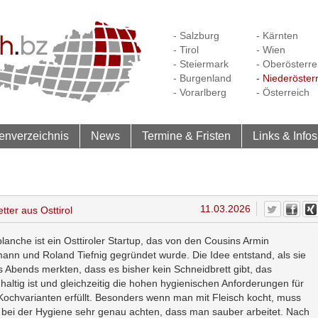
- Salzburg
- Kärnten
- Tirol
- Wien
- Steiermark
- Oberösterre
- Burgenland
- Niederöster
- Vorarlberg
- Österreich
enverzeichnis
News
Termine & Fristen
Links & Infos
11.03.2026
ter aus Osttirol
planche ist ein Osttiroler Startup, das von den Cousins Armin
ann und Roland Tiefnig gegründet wurde. Die Idee entstand, als sie
s Abends merkten, dass es bisher kein Schneidbrett gibt, das
haltig ist und gleichzeitig die hohen hygienischen Anforderungen für
 Kochvarianten erfüllt. Besonders wenn man mit Fleisch kocht, muss
bei der Hygiene sehr genau achten, dass man sauber arbeitet. Nach