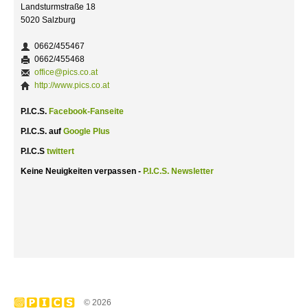
Landsturmstraße 18
5020 Salzburg
0662/455467
0662/455468
office@pics.co.at
http://www.pics.co.at
P.I.C.S.
Facebook-Fanseite
P.I.C.S. auf
Google Plus
P.I.C.S
twittert
Keine Neuigkeiten verpassen -
P.I.C.S. Newsletter
© 2026