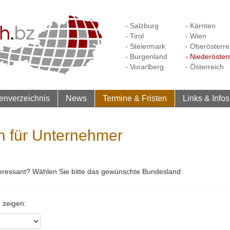
- Salzburg
- Kärnten
- Tirol
- Wien
- Steiermark
- Oberösterre
- Burgenland
- Niederöster
- Vorarlberg
- Österreich
enverzeichnis
News
Termine & Fristen
Links & Infos
n für Unternehmer
nteressant? Wählen Sie bitte das gewünschte Bundesland:
 zeigen: