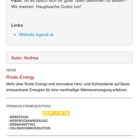
Fazit:
Ist es falsch sich für gute Taten belohnen zu lassen?
Wir meinen: Hauptsache Gutes tun!
Links
Website bgood.at
Autor: Andrea
NEWS
Andrea
Name:
Roots-Energy
office@bundesland.bz
Email:
Mehr über Roots Energy und innovative Heiz- und Kühlsysteme auf Basis
erneuerbarer Energien für eine nachhaltige Wärmeversorgung erfahren.
PREMIUM FIRMENEINTRAG